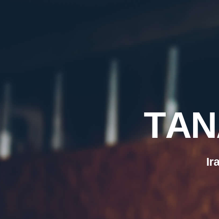
T
A
N
I
r