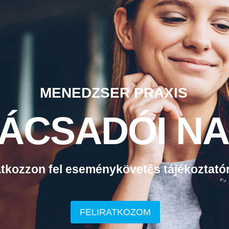
M
E
N
E
D
Z
S
E
R
P
R
A
X
I
S
Á
C
S
A
D
Ó
I
N
A
a
t
k
o
z
z
o
n
f
e
l
e
s
e
m
é
n
y
k
ö
v
e
t
é
s
t
á
j
é
k
o
z
t
a
t
ó
FELIRATKOZOM