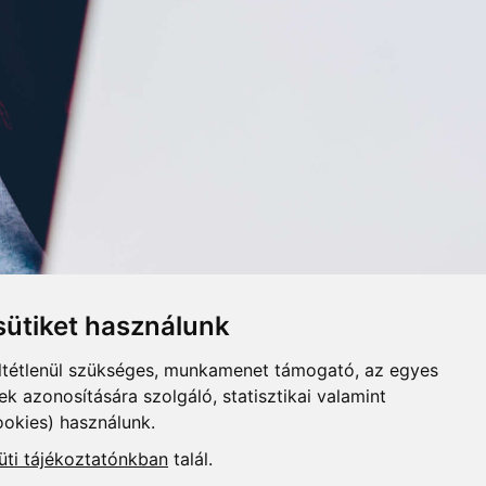
ütiket használunk
ltétlenül szükséges, munkamenet támogató, az egyes
 azonosítására szolgáló, statisztikai valamint
ookies) használunk.
üti tájékoztatónkban
talál.