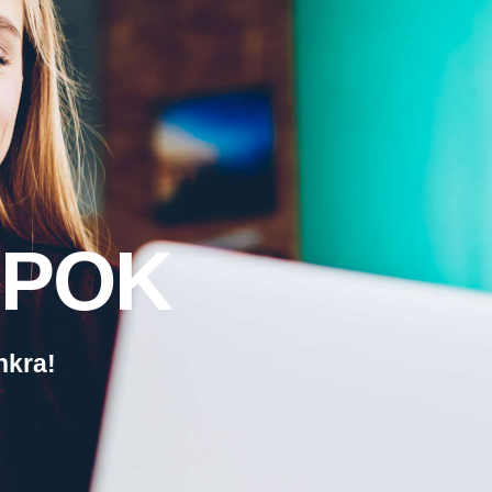
P
O
K
n
k
r
a
!